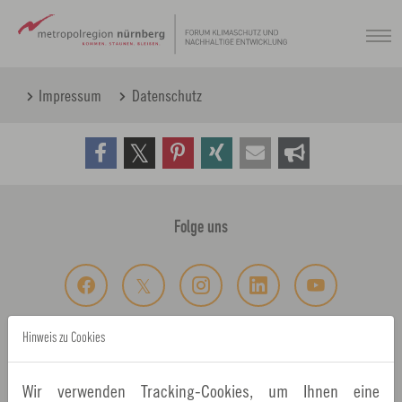
Zum
Hauptinhalt
springen
Impressum
Datenschutz
Folge uns
Hinweis zu Cookies
Wichtige Informationen
Wir verwenden Tracking-Cookies, um Ihnen eine