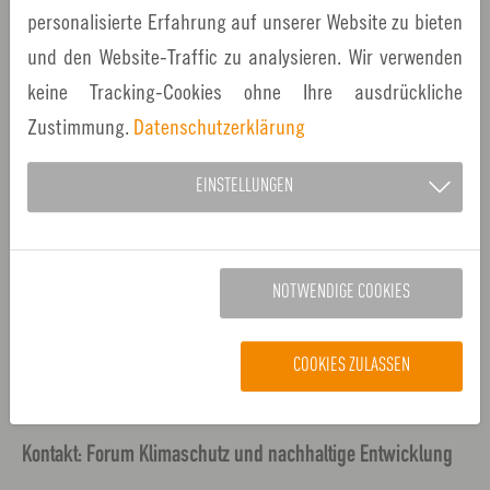
personalisierte Erfahrung auf unserer Website zu bieten
Über uns
und den Website-Traffic zu analysieren. Wir verwenden
Kontakt
keine Tracking-Cookies ohne Ihre ausdrückliche
Zustimmung.
Datenschutzerklärung
Impressum
Datenschutz
EINSTELLUNGEN
Eine Initiative der
NOTWENDIGE COOKIES
COOKIES ZULASSEN
Kontakt: Forum Klimaschutz und nachhaltige Entwicklung