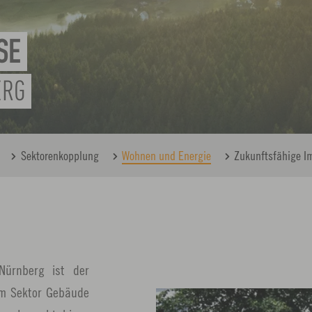
SE
ERG
Sektorenkopplung
Wohnen und Energie
Zukunftsfähige Im
Nürnberg ist der
em Sektor Gebäude