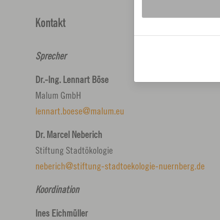
Kontakt
Sprecher
Dr.-Ing. Lennart Böse
Malum GmbH
lennart.boese
malum.
eu
Dr. Marcel Neberich
Stiftung Stadtökologie
neberich
stiftung-stadtoekologie-nuernberg.
de
Koordination
Ines Eichmüller