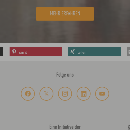
MEHR ERFAHREN
pin it
teilen
Folge uns
Eine Initiative der
K